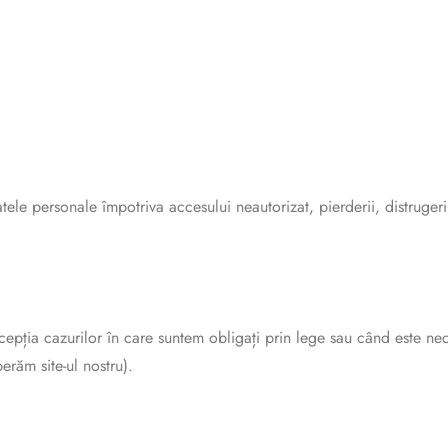
le personale împotriva accesului neautorizat, pierderii, distrugerii
cepția cazurilor în care suntem obligați prin lege sau când este neces
erăm site-ul nostru).